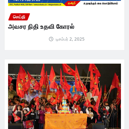
செய்தி
அவசர நிதி உதவி கோரல்
டிசம்பர் 2, 2025